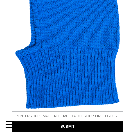
email input
MENU
SUBMIT